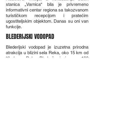
stanica „Varnica“ bila je privremeno
informativni centar regiona sa takozvanom
turističkom recepcijom i pratećim
ugostiteljskim objektom. Danas su oni van
funkcije.
BLEDERIJSKI VODOPAD
Blederijski vodopad je izuzetna prirodna
atrakcija u blizini sela Reka, oko 15 km od
Kladova. Reka Blederija izvire na 190
metara nadmorske visine i teče na
jugoistok. Voda, koja se vertikalno, sa
visine od oko 7 m, posle prelivanja preko
bigrene prečage, obrušava u obliku vodene
zavese u bigrenu kadu, veliki vir ili malo
jezero, tirkizno je zelene boje. Sa strane
velikog vodopada postoji još jedan mali,
koji tokom leta, kada reka smanjuje svoj
kapacitet vode, nestaje ali ga uvek ima s
proleća, kada je reka bogata vodom i teče i
do više stotina metara u sekundi. Iznad
vodopada, na oko 2 km rastojanja sa
desne strane, nalaze se izvori subtermalne