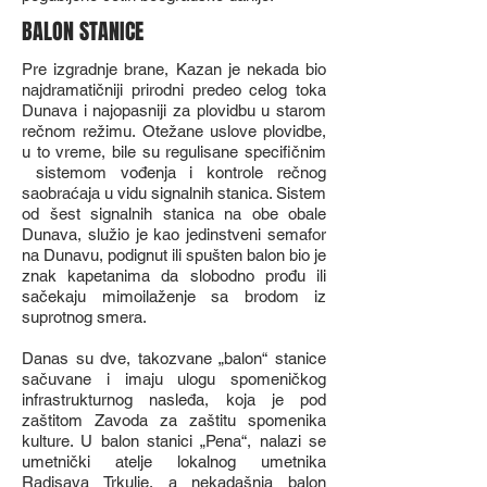
BALON STANICE
Pre izgradnje brane, Kazan je nekada bio
najdramatičniji prirodni predeo celog toka
Dunava i najopasniji za plovidbu u starom
rečnom režimu. Otežane uslove plovidbe,
u to vreme, bile su regulisane specifičnim
sistemom vođenja i kontrole rečnog
saobraćaja u vidu signalnih stanica. Sistem
od šest signalnih stanica na obe obale
Dunava, služio je kao jedinstveni semafor
na Dunavu, podignut ili spušten balon bio je
znak kapetanima da slobodno prođu ili
sačekaju mimoilaženje sa brodom iz
suprotnog smera.
Danas su dve, takozvane „balon“ stanice
sačuvane i imaju ulogu spomeničkog
infrastrukturnog nasleđa, koja je pod
zaštitom Zavoda za zaštitu spomenika
kulture. U balon stanici „Pena“, nalazi se
umetnički atelje lokalnog umetnika
Radisava Trkulje, a nekadašnja balon