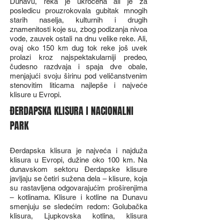
Dunavu, reka je ukroćena ali je za
posledicu prouzrokovala gubitak mnogih
starih naselja, kulturnih i drugih
znamenitosti koje su, zbog podizanja nivoa
vode, zauvek ostali na dnu velike reke. Ali,
ovaj oko 150 km dug tok reke još uvek
prolazi kroz najspektakularniji predeo,
čudesno razdvaja i spaja dve obale,
menjajući svoju širinu pod veličanstvenim
stenovitim liticama najlepše i najveće
klisure u Evropi.
ĐERDAPSKA KLISURA I NACIONALNI
PARK
Đerdapska klisura je najveća i najduža
klisura u Evropi, dužine oko 100 km. Na
dunavskom sektoru Đerdapske klisure
javljaju se četiri sužena dela – klisure, koja
su rastavljena odgovarajućim proširenjima
– kotlinama. Klisure i kotline na Dunavu
smenjuju se sledećim redom: Golubačka
klisura, Ljupkovska kotlina, klisura