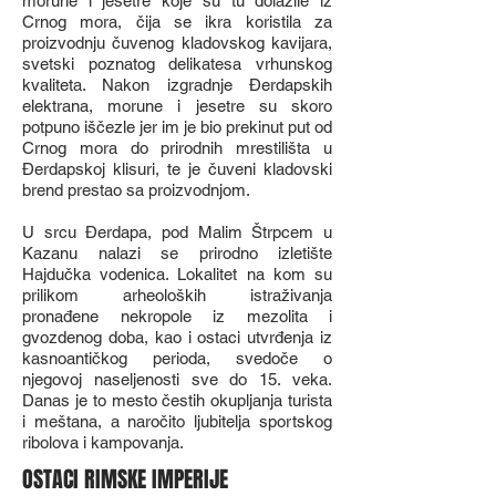
morune i jesetre koje su tu dolazile iz
Crnog mora, čija se ikra koristila za
proizvodnju čuvenog kladovskog kavijara,
svetski poznatog delikatesa vrhunskog
kvaliteta. Nakon izgradnje Đerdapskih
elektrana, morune i jesetre su skoro
potpuno iščezle jer im je bio prekinut put od
Crnog mora do prirodnih mrestilišta u
Đerdapskoj klisuri, te je čuveni kladovski
brend prestao sa proizvodnjom.
U srcu Đerdapa, pod Malim Štrpcem u
Kazanu nalazi se prirodno izletište
Hajdučka vodenica. Lokalitet na kom su
prilikom arheoloških istraživanja
pronađene nekropole iz mezolita i
gvozdenog doba, kao i ostaci utvrđenja iz
kasnoantičkog perioda, svedoče o
njegovoj naseljenosti sve do 15. veka.
Danas je to mesto čestih okupljanja turista
i meštana, a naročito ljubitelja sportskog
ribolova i kampovanja.
OSTACI RIMSKE IMPERIJE