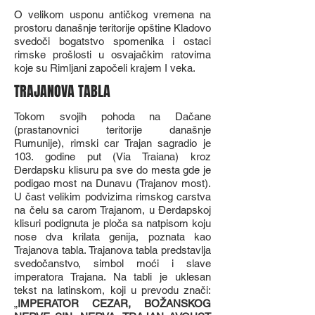
O velikom usponu antičkog vremena na
prostoru današnje teritorije opštine Kladovo
svedoči bogatstvo spomenika i ostaci
rimske prošlosti u osvajačkim ratovima
koje su Rimljani započeli krajem I veka.
TRAJANOVA TABLA
Tokom svojih pohoda na Dačane
(prastanovnici teritorije današnje
Rumunije), rimski car Trajan sagradio je
103. godine put (Via Traiana) kroz
Đerdapsku klisuru pa sve do mesta gde je
podigao most na Dunavu (Trajanov most).
U čast velikim podvizima rimskog carstva
na čelu sa carom Trajanom, u Đerdapskoj
klisuri podignuta je ploča sa natpisom koju
nose dva krilata genija, poznata kao
Trajanova tabla. Trajanova tabla predstavlja
svedočanstvo, simbol moći i slave
imperatora Trajana. Na tabli je uklesan
tekst na latinskom, koji u prevodu znači:
„
IMPERATOR CEZAR, BOŽANSKOG