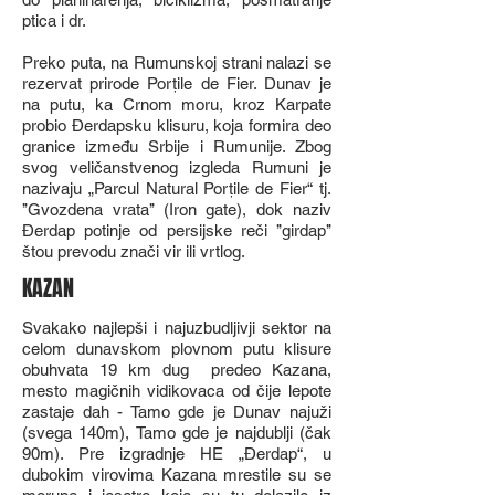
ptica i dr.
Preko puta, na Rumunskoj strani nalazi se
rezervat prirode Porţile de Fier. Dunav je
na putu, ka Crnom moru, kroz Karpate
probio Đerdapsku klisuru, koja formira deo
granice između Srbije i Rumunije. Zbog
svog veličanstvenog izgleda Rumuni je
nazivaju „Parcul Natural Porţile de Fier“ tj.
’’Gvozdena vrata’’ (Iron gate), dok naziv
Đerdap potinje od persijske reči ’’girdap’’
štou prevodu znači vir ili vrtlog.
KAZAN
Svakako najlepši i najuzbudljivji sektor na
celom dunavskom plovnom putu klisure
obuhvata 19 km dug predeo Kazana,
mesto magičnih vidikovaca od čije lepote
zastaje dah - Tamo gde je Dunav najuži
(svega 140m), Tamo gde je najdublji (čak
90m). Pre izgradnje HE „Đerdap“, u
dubokim virovima Kazana mrestile su se