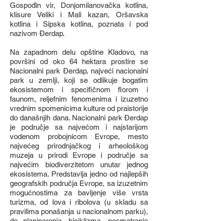
Gospođin vir, Donjomilanovačka kotlina,
klisure Veliki i Mali kazan, Oršavska
kotlina i Sipska kotlina, poznata i pod
nazivom Đerdap.
Na zapadnom delu opštine Kladovo, na
površini od oko 64 hektara prostire se
Nacionalni park Đerdap, najveći nacionalni
park u zemlji, koji se odlikuje bogatim
ekosistemom i specifičnom florom i
faunom, reljefnim fenomenima i izuzetno
vrednim spomenicima kulture od praistorije
do današnjih dana. Nacionalni park Đerdap
je područje sa najvećom i najstarijom
vodenom probojnicom Evrope, mesto
najvećeg prirodnjačkog i arheološkog
muzeja u prirodi Evrope i područje sa
najvećim biodiverzitetom unutar jednog
ekosistema. Predstavlja jedno od najlepših
geografskih područja Evrope, sa izuzetnim
mogućnostima za bavljenje više vrsta
turizma, od lova i ribolova (u skladu sa
pravilima ponašanja u nacionalnom parku),
do planinarenja, biciklizma, posmatranje