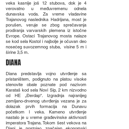
veka kasnije još 12 stubova, dok je 4
verovatno u međuvremenu odnela
dunavska voda. Za vreme vladavine
Trajanovog naslednika Hadrijana, most je
porušen, veruje se zbog sprečavanja
prodiranja varvarskih plemena iz istočne
Evrope. Ostaci Trajanovog mosta nalaze
se kod sela Kostol i najbolje je očuvan deo
nosećeg suvozemnog stuba, visine 5 m i
širine 3,5 m.
DIANA
Diana predstavlja vojno utvrđenje sa
pristaništem, podignuto na platou visoke
stenovite obale poznate pod nazivom
Karataš kod sela Novi Sip, 2 km nizvodno
od HE „Đerdap“. Izgradnja najranijeg
zemljano-drvenog utvrđenja vezana je za
dolazak prvih formacija na Dunavu
početkom I veka. Kameno utvrđenje
nastalo je u vreme građevinske aktivnosti
imperatora Trajana. Tokom šest vekova na
Diani je postojao značajan ekonomski