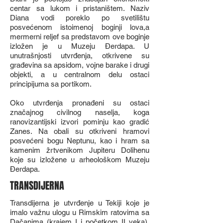
centar sa lukom i pristaništem. Naziv
Diana vodi poreklo po svetilištu
posvećenom istoimenoj boginji lova,a
mermerni reljef sa predstavom ove boginje
izložen je u Muzeju Đerdapa. U
unutrašnjosti utvrđenja, otkrivene su
građevina sa apsidom, vojne barake i drugi
objekti, a u centralnom delu ostaci
principijuma sa portikom.
Oko utvrđenja pronađeni su ostaci
značajnog civilnog naselja, koga
ranovizantijski izvori pominju kao gradić
Zanes. Na obali su otkriveni hramovi
posvećeni bogu Neptunu, kao i hram sa
kamenim žrtvenikom Jupiteru Dolihenu
koje su izložene u arheološkom Muzeju
Đerdapa.
TRANSDIJERNA
Transdijerna je utvrđenje u Tekiji koje je
imalo važnu ulogu u Rimskim ratovima sa
Dačanima (krajem I i početkom II veka).