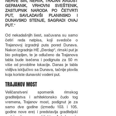
NERVE SIN, NERVA, TRAJAN AVGUST
GERMANIK, VRHOVNI SVEŠTENIK,
ZASTUPNIK NARODA PO ČETVRTI
PUT, SAVLADAVŠI PLANINSKO I
DUNAVSKO STENJE, SAGRADI OVAJ
PUT
.“
Od nekadašnjih šest, sačuvana su samo
četiri reda natpisa, koji svedoče o
Trajanovoj izgradnji puta pored Dunava.
Nakon izgradnje HE „Đerdap“, rimski put je
bio potopljen, te je odlučeno da Trajanova
tabla bude isečena i podignuta za 50 m
više od prvobitne lokacije. Danas je tabla
vidljiva isključivo sa Dunava, tačnije plovila
koja koriste dunavski vodeni put.
TRAJANOV MOST
Veličanstveni spomenik rimskog
graditeljstva i arhitektonsko čudo tog
vremena, Trajanov most, podignut je za
samo dve godine (između 103. i 105.
godine nove ere) i predstavlja graditeljski