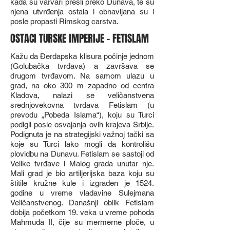
kada su varvari prešli preko Dunava, te su
njena utvrđenja ostala i obnavljana su i
posle propasti Rimskog carstva.
OSTACI TURSKE IMPERIJE - FETISLAM
Kažu da Đerdapska klisura počinje jednom
(Golubačka tvrđava) a završava se
drugom tvrđavom. Na samom ulazu u
grad, na oko 300 m zapadno od centra
Kladova, nalazi se veličanstvena
srednjovekovna tvrđava Fetislam (u
prevodu „Pobeda Islama“), koju su Turci
podigli posle osvajanja ovih krajeva Srbije.
Podignuta je na strategijski važnoj tački sa
koje su Turci lako mogli da kontrolišu
plovidbu na Dunavu. Fetislam se sastoji od
Velike tvrđave i Malog grada unutar nje.
Mali grad je bio artiljerijska baza koju su
štitile kružne kule i izgrađen je 1524.
godine u vreme vladavine Sulejmana
Veličanstvenog. Današnji oblik Fetislam
dobija početkom 19. veka u vreme pohoda
Mahmuda II, čije su mermerne ploče, u