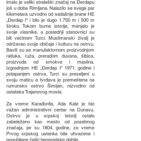
imalo je veliki strateški značaj na Đerdapu
još u doba Rimljana. Nalazilo se svega par
kilometara uzvodno od sadašnje brane HE
„Đerdap I“ i bilo je dugo 1.750 m i 500 m
široko. Tokom burne istorije, menjalo je
svoje vlasnike, a poslednji stanovnici su
bili većinom Turci. Muslimanski živalj je
održavao svoje običaje i kulturu na ostrvu.
Bavili su se manufaktornom proizvodnjom
ratluka, ruža, preradom duvana, šibica,
proizvoda od smokve i maslina.
Izgradnjom HE „Đerdap I“ 1971. godine i
potapanjem ostrva, Turci su preseljeni u
svoju maticu a tvrđava je premeštena na
rumunsko ostrvo Šimijan, nizvodno od
ostataka Trajanovog mosta.
Za vreme Karađorđa, Ada Kale je bio
važan administrativni centar na Dunavu.
Ostrvo je u srpskoj istoriji ostalo
zabeleženo kao mesto od posebnog
značaja, jer su 1804. godine, za vreme
Prvog srpskog ustanka bile uhvaćene i
pogubljene četiri beogradske dahije.