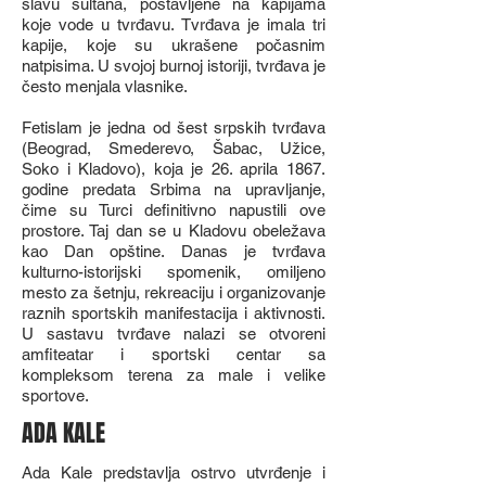
slavu sultana, postavljene na kapijama
koje vode u tvrđavu. Tvrđava je imala tri
kapije, koje su ukrašene počasnim
natpisima. U svojoj burnoj istoriji, tvrđava je
često menjala vlasnike.
Fetislam je jedna od šest srpskih tvrđava
(Beograd, Smederevo, Šabac, Užice,
Soko i Kladovo), koja je 26. aprila 1867.
godine predata Srbima na upravljanje,
čime su Turci definitivno napustili ove
prostore. Taj dan se u Kladovu obeležava
kao Dan opštine. Danas je tvrđava
kulturno-istorijski spomenik, omiljeno
mesto za šetnju, rekreaciju i organizovanje
raznih sportskih manifestacija i aktivnosti.
U sastavu tvrđave nalazi se otvoreni
amfiteatar i sportski centar sa
kompleksom terena za male i velike
sportove.
ADA KALE
Ada Kale predstavlja ostrvo utvrđenje i