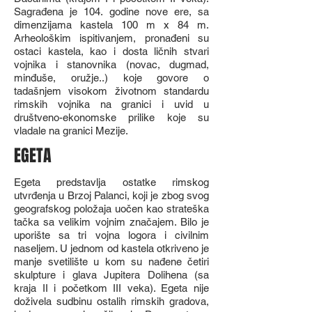
Sagrađena je 104. godine nove ere, sa
dimenzijama kastela 100 m x 84 m.
Arheološkim ispitivanjem, pronađeni su
ostaci kastela, kao i dosta ličnih stvari
vojnika i stanovnika (novac, dugmad,
minđuše, oružje..) koje govore o
tadašnjem visokom životnom standardu
rimskih vojnika na granici i uvid u
društveno-ekonomske prilike koje su
vladale na granici Mezije.
EGETA
Egeta predstavlja ostatke rimskog
utvrđenja u Brzoj Palanci, koji je zbog svog
geografskog položaja uočen kao strateška
tačka sa velikim vojnim značajem. Bilo je
uporište sa tri vojna logora i civilnim
naseljem. U jednom od kastela otkriveno je
manje svetilište u kom su nađene četiri
skulpture i glava Jupitera Dolihena (sa
kraja II i početkom III veka). Egeta nije
doživela sudbinu ostalih rimskih gradova,