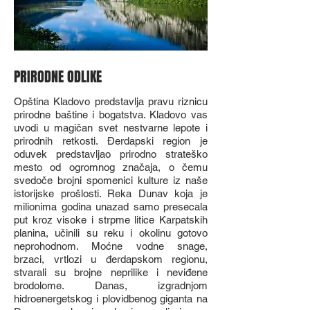
PRIRODNE ODLIKE
Opština Kladovo predstavlja pravu riznicu
prirodne baštine i bogatstva. Kladovo vas
uvodi u magičan svet nestvarne lepote i
prirodnih retkosti. Đerdapski region je
oduvek predstavljao prirodno strateško
mesto od ogromnog značaja, o čemu
svedoče brojni spomenici kulture iz naše
istorijske prošlosti. Reka Dunav koja je
milionima godina unazad samo presecala
put kroz visoke i strpme litice Karpatskih
planina, učinili su reku i okolinu gotovo
neprohodnom. Moćne vodne snage,
brzaci, vrtlozi u đerdapskom regionu,
stvarali su brojne neprilike i neviđene
brodolome. Danas, izgradnjom
hidroenergetskog i plovidbenog giganta na