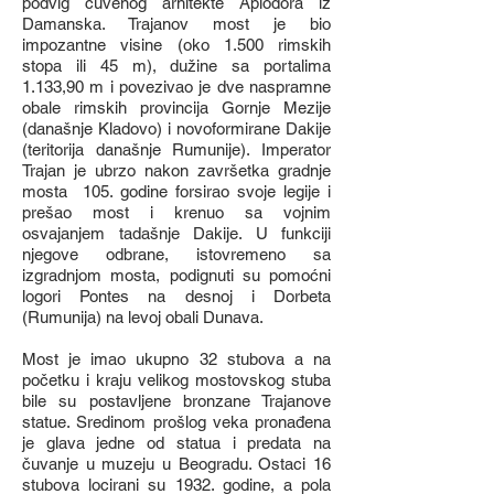
podvig čuvenog arhitekte Aplodora iz
Damanska. Trajanov most je bio
impozantne visine (oko 1.500 rimskih
stopa ili 45 m), dužine sa portalima
1.133,90 m i povezivao je dve naspramne
obale rimskih provincija Gornje Mezije
(današnje Kladovo) i novoformirane Dakije
(teritorija današnje Rumunije). Imperator
Trajan je ubrzo nakon završetka gradnje
mosta 105. godine forsirao svoje legije i
prešao most i krenuo sa vojnim
osvajanjem tadašnje Dakije. U funkciji
njegove odbrane, istovremeno sa
izgradnjom mosta, podignuti su pomoćni
logori Pontes na desnoj i Dorbeta
(Rumunija) na levoj obali Dunava.
Most je imao ukupno 32 stubova a na
početku i kraju velikog mostovskog stuba
bile su postavljene bronzane Trajanove
statue. Sredinom prošlog veka pronađena
je glava jedne od statua i predata na
čuvanje u muzeju u Beogradu. Ostaci 16
stubova locirani su 1932. godine, a pola