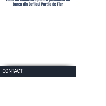
barca din Defileul Portile de Fier
CONTACT
Djerdap Boat Tours
34 Tekija, Srbija
agencija@djerdapturist.co.rs
Tel:
+381 19 808
234
Mob:
+381 60 2323 056